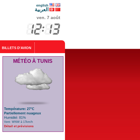
english
العربية
ven. 7 août
BILLETS D'AVION
MÉTÉO À TUNIS
Température: 27°C
Partiellement nuageux
Humidité: 81%
Vent: WNW à 17km/h
Détail et prévisions