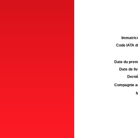
Immatricu
Code IATA d
Date du premie
Date de liv
Derniè
Compagnie aé
N