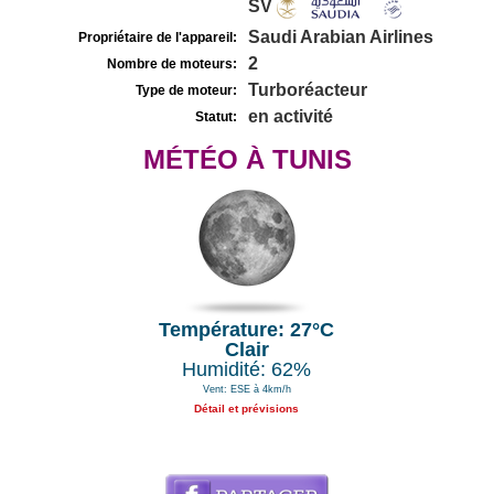
SV
Saudi Arabian Airlines
Propriétaire de l'appareil:
2
Nombre de moteurs:
Turboréacteur
Type de moteur:
en activité
Statut:
MÉTÉO À TUNIS
Température: 27°C
Clair
Humidité: 62%
Vent: ESE à 4km/h
Détail et prévisions