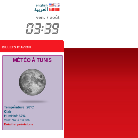
english
العربية
ven. 7 août
BILLETS D'AVION
MÉTÉO À TUNIS
Température: 28°C
Clair
Humidité: 67%
Vent: NW à 19km/h
Détail et prévisions