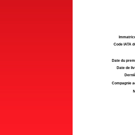
Immatricu
Code IATA d
Date du premie
Date de liv
Derniè
Compagnie aé
N