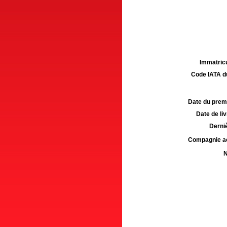
Immatricu
Code IATA d
Date du premie
Date de liv
Derniè
Compagnie aé
N