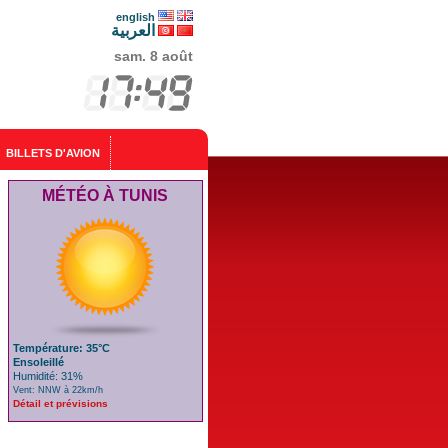
english
العربية
sam. 8 août
BILLETS D'AVION
MÉTÉO À TUNIS
Température: 35°C
Ensoleillé
Humidité: 31%
Vent: NNW à 22km/h
Détail et prévisions