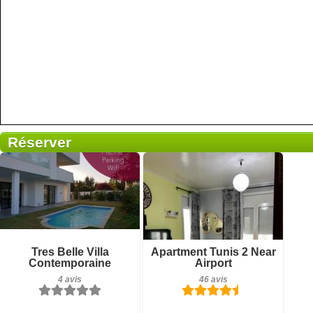
Réserver
4 avis
46 avis
Détails
Détails
Tres Belle Villa
Apartment Tunis 2 Near
Contemporaine
Airport
Réserver
Réserver
4 avis
46 avis