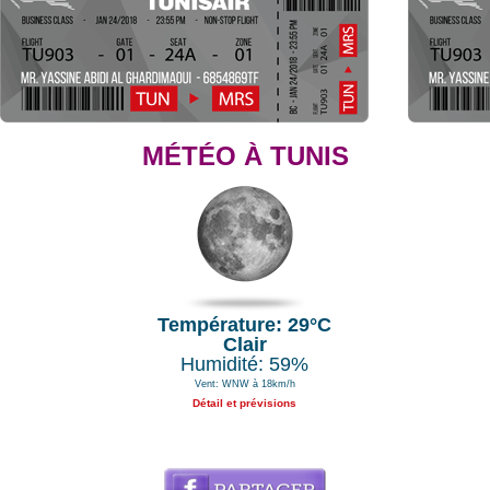
MÉTÉO À TUNIS
Température: 29°C
Clair
Humidité: 59%
Vent: WNW à 18km/h
Détail et prévisions