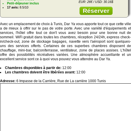
EUR: 26€ / USD: 30.16$
Petit-déjeuner inclus
17 avis:
8.5/10
Réserver
Avec un emplacement de choix à Tunis, Dar Ya vous apporte tout ce que cette ville
a de mieux à offrir sur le pas de votre porte. Avec une variété d'équipements et
services, l'hôtel offre tout ce don't vous avez besoin pour une bonne nuit de
sommeil. WiFi gratuit dans toutes les chambres, réception 24/24h, express check-
in/check-out, zone de stockage bagages, navette vers l'aéroport sont quelques-
uns des services offerts. Certaines de ces superbes chambres disposent de
chauffage, mini-bar, balcon/terrasse, ventilateur, zone de places assises. L'hôtel
offre des possibilités récréatives variées. Une atmosphère accueillante et un
excellent service sont ce à quoi vous pouvez vous attendre au Dar Ya.
Chambres disponibles à partir de:
12:00
Les chambres doivent être libérées avant:
12:00
Adresse:
6 Impasse de la Carrière, Rue de La carrière 1000 Tunis