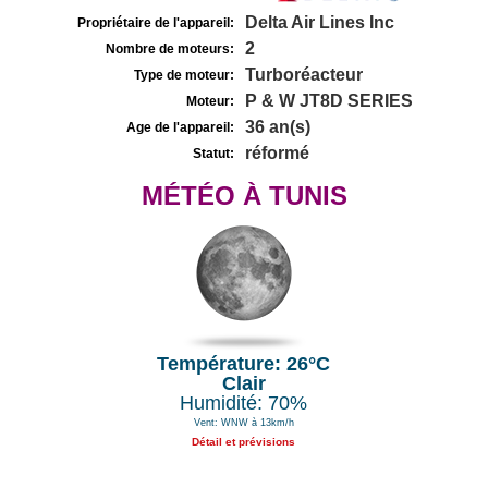
Delta Air Lines Inc
Propriétaire de l'appareil:
2
Nombre de moteurs:
Turboréacteur
Type de moteur:
P & W JT8D SERIES
Moteur:
36 an(s)
Age de l'appareil:
réformé
Statut:
MÉTÉO À TUNIS
Température: 26°C
Clair
Humidité: 70%
Vent: WNW à 13km/h
Détail et prévisions