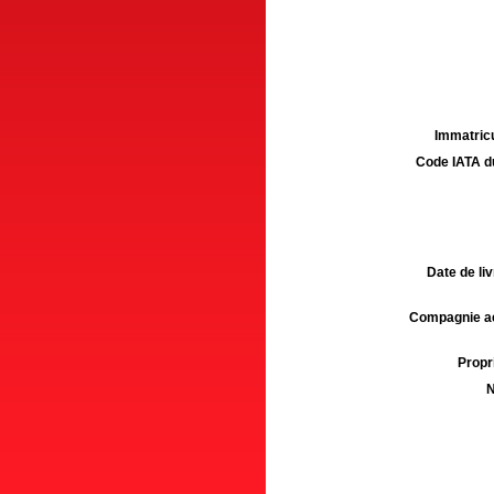
Immatricu
Code IATA d
Date de liv
Compagnie aé
Propri
N