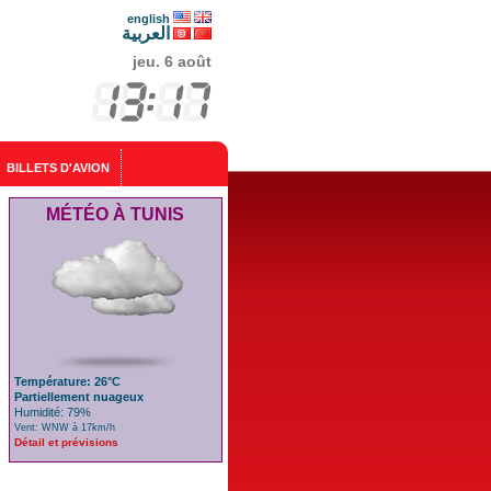
english
العربية
jeu. 6 août
BILLETS D'AVION
MÉTÉO À TUNIS
Température: 26°C
Partiellement nuageux
Humidité: 79%
Vent: WNW à 17km/h
Détail et prévisions