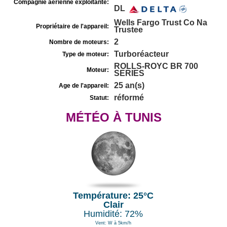
Compagnie aérienne exploitante:
DL
Wells Fargo Trust Co Na
Propriétaire de l'appareil:
Trustee
2
Nombre de moteurs:
Turboréacteur
Type de moteur:
ROLLS-ROYC BR 700
Moteur:
SERIES
25 an(s)
Age de l'appareil:
réformé
Statut:
MÉTÉO À TUNIS
Température: 25°C
Clair
Humidité: 72%
Vent: W à 5km/h