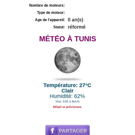
Nombre de moteurs:
Type de moteur:
0 an(s)
Age de l'appareil:
réformé
Statut:
MÉTÉO À TUNIS
Température: 27°C
Clair
Humidité: 62%
Vent: ESE à 4km/h
Détail et prévisions